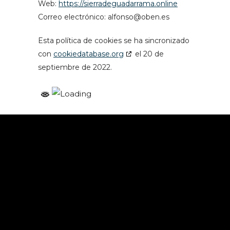
Web:
https://sierradeguadarrama.online
Correo electrónico:
alfonso@
oben.es
Esta política de cookies se ha sincronizado
con
cookiedatabase.org
el 20 de
septiembre de 2022.