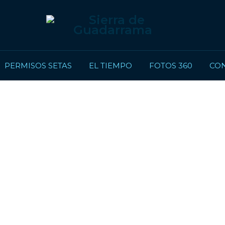
PERMISOS SETAS
EL TIEMPO
FOTOS 360
CON
incón online de la