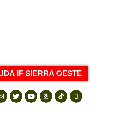
erra de
darram
UDA IF SIERRA OESTE