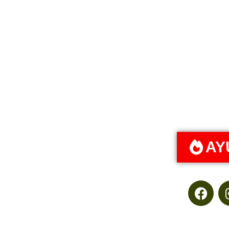
Si
Gua
AY