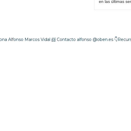
en las últimas s
ona Alfonso Marcos Vidal
📨 Contacto alfonso @oben.es
👇Recurs