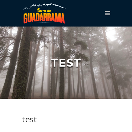
TEST
test