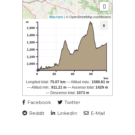
Waymark
| © OpenStreetMap contributors
m
x
1,500
1,400
1,300
1,200
1,100
1,000
0
20
40
60
km
Longitud total:
75.07 km
Altitud máx.:
1580.81 m
Altitud mín.:
911.21 m
Ascenso total:
1429 m
Descenso total:
1073 m
Facebook
Twitter
Reddit
LinkedIn
E-Mail